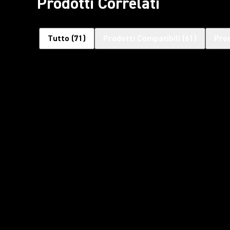
Prodotti Correlati
Tutto
(
71
)
Prodotti Compatibili
(
61
)
Prod