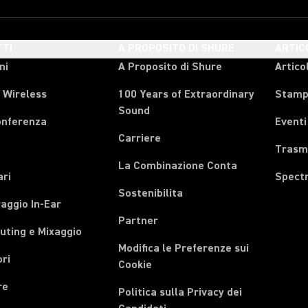
TI
A PROPOSITO DI SHURE
ARTIC
ni
A Proposito di Shure
Articol
 Wireless
100 Years of Extraordinary
Stam
Sound
onferenza
Eventi
Carriere
Trasmi
La Combinazione Conta
ari
Spect
Sostenibilita
aggio In-Ear
Partner
uting e Mixaggio
Modifica le Preferenze sui
ri
Cookie
re
Politica sulla Privacy dei