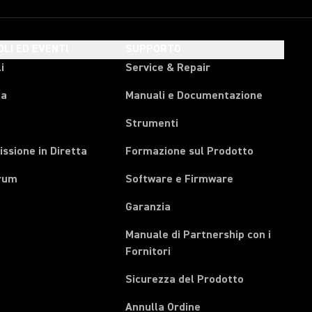
OLI ED EVENTI
SUPPORTO
i
Service & Repair
pa
Manuali e Documentazione
Strumenti
ssione in Diretta
Formazione sul Prodotto
rum
Software e Firmware
Garanzia
Manuale di Partnership con i
(Opens in a new tab)
Fornitori
Sicurezza del Prodotto
(Opens in a new tab)
Annulla Ordine