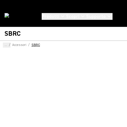
Prodotti
Scopri
Supporto
SBRC
...
/
Accessori
/
SBRC