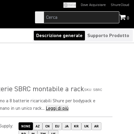
Italia
Dove Acquistare
ShureCloud
(Opens in a new t
0
Descrizione generale
Supporto Prodotto
terie SBRC montabile a rack
SKU:
SBRC
ino a 8 batterie ricaricabili Shure per bodypack e
mano in un unico rack...
Leggi di più
Supply
:
NONE
AZ
CN
EU
JA
KR
UK
AR