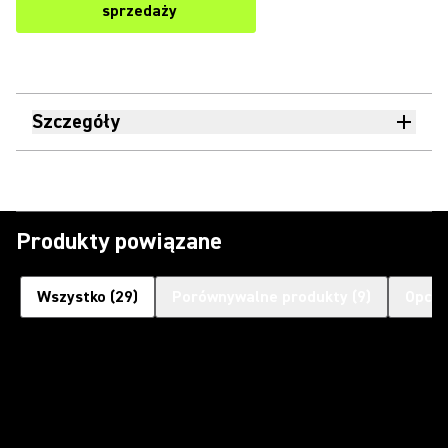
sprzedaży
Szczegóły
Produkty powiązane
Wszystko
(
29
)
Porównywalne produkty
(
9
)
Opcjo