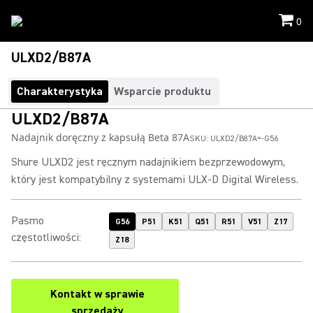
0
ULXD2/B87A
Charakterystyka
Wsparcie produktu
ULXD2/B87A
Nadajnik doręczny z kapsułą Beta 87A
SKU:
ULXD2/B87A=-G56
Shure ULXD2 jest ręcznym nadajnikiem bezprzewodowym,
który jest kompatybilny z systemami ULX-D Digital Wireless.
Pasmo
G56
P51
K51
Q51
R51
V51
Z17
częstotliwości
:
Z18
Kontakt w sprawie
sprzedaży