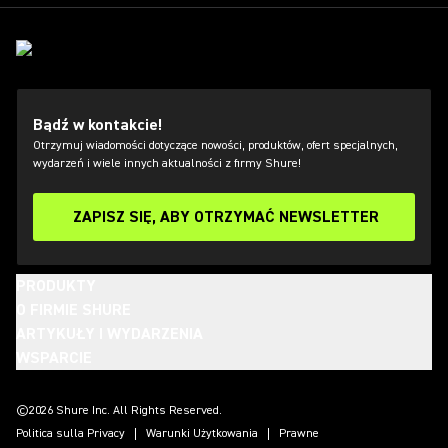
Bądź w kontakcie!
Otrzymuj wiadomości dotyczące nowości, produktów, ofert specjalnych,
wydarzeń i wiele innych aktualności z firmy Shure!
ZAPISZ SIĘ, ABY OTRZYMAĆ NEWSLETTER
PRODUKTY
O FIRMIE SHURE
ARTYKUŁY I WYDARZENIA
WSPARCIE
(Opens in a new tab)
(Opens in a new tab)
(Opens in a new tab)
(Opens in a new tab)
(Opens in a new tab)
(Opens in a new tab)
(Opens in a new tab)
©2026 Shure Inc. All Rights Reserved.
Politica sulla Privacy
Warunki Użytkowania
Prawne