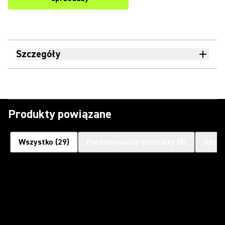
Szczegóły
Produkty powiązane
Wszystko
(
29
)
Porównywalne produkty
(
8
)
Opcjo