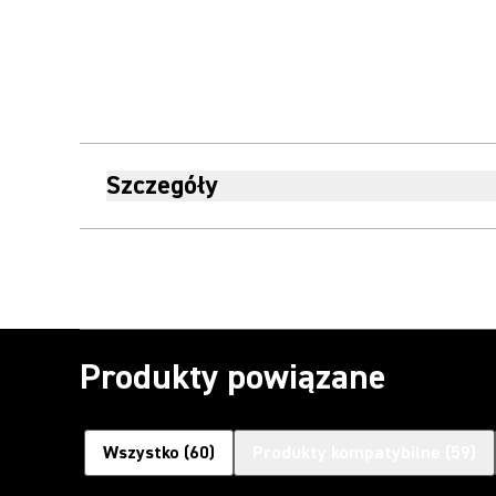
Szczegóły
Produkty powiązane
Wszystko
(
60
)
Produkty kompatybilne
(
59
)