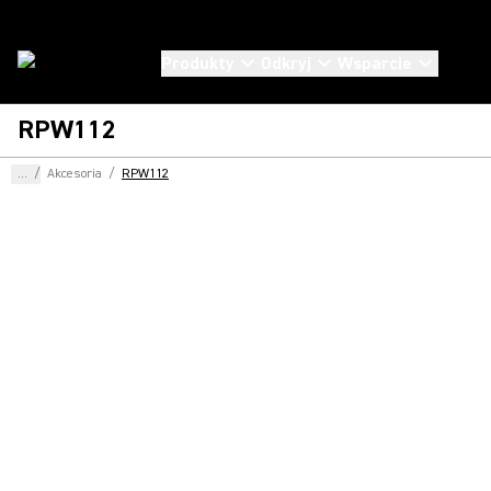
Produkty
Odkryj
Wsparcie
RPW112
...
/
Akcesoria
/
RPW112