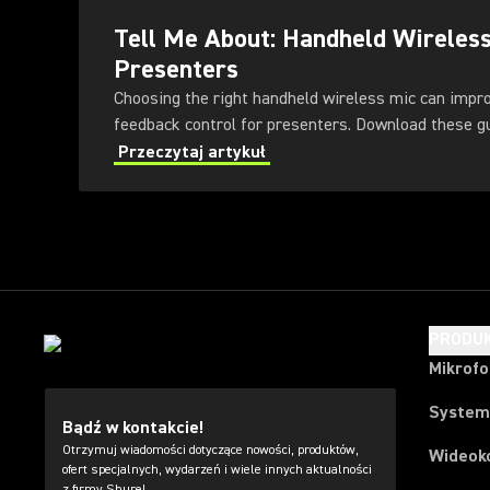
Tell Me About: Handheld Wireles
Presenters
Choosing the right handheld wireless mic can impr
feedback control for presenters
Przeczytaj artykuł
PRODU
Mikrof
System
Bądź w kontakcie!
Otrzymuj wiadomości dotyczące nowości, produktów,
Wideok
ofert specjalnych, wydarzeń i wiele innych aktualności
z firmy Shure!