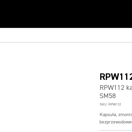
RPW11
RPW112 ka
SM58
SKU:
RPW112
Kapsuła, zmont
bezprzewodoweg