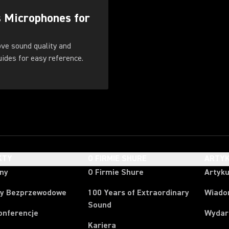
s Microphones for
ove sound quality and
. Download these guides for easy reference.
KTY
O FIRMIE SHURE
ARTYK
ony
O Firmie Shure
Artyku
y Bezprzewodowe
100 Years of Extraordinary
Wiado
Sound
onferencje
Wydar
Kariera