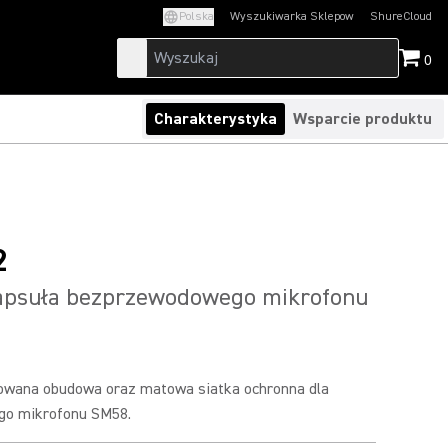
Polska
Wyszukiwarka Sklepow
ShureCloud
(Opens in a new t
0
Charakterystyka
Wsparcie produktu
2
psuła bezprzewodowego mikrofonu
owana obudowa oraz matowa siatka ochronna dla
o mikrofonu SM58.