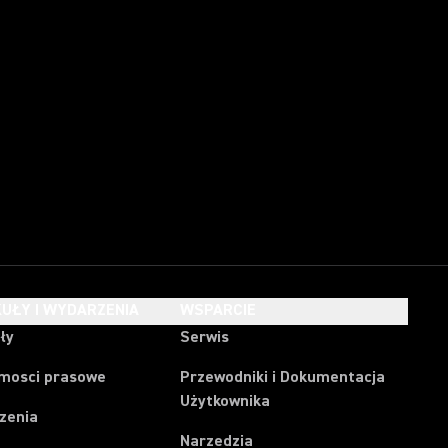
UŁY I WYDARZENIA
WSPARCIE
ły
Serwis
mosci prasowe
Przewodniki i Dokumentacja
Użytkownika
zenia
Narzedzia