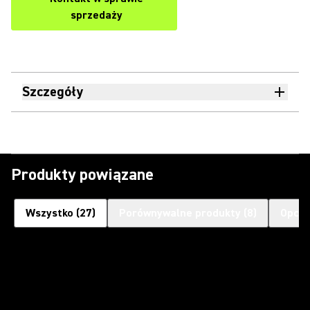
sprzedaży
Szczegóły
Produkty powiązane
Wszystko
(
27
)
Porównywalne produkty
(
8
)
Opcjo