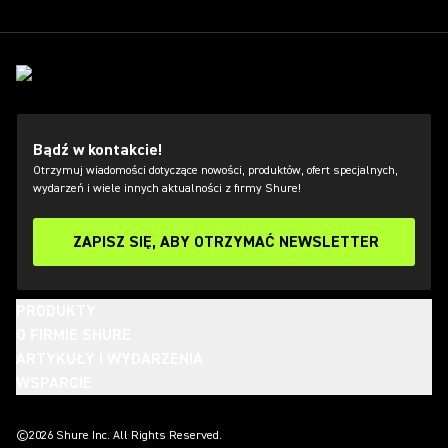
Bądź w kontakcie!
Otrzymuj wiadomości dotyczące nowości, produktów, ofert specjalnych,
wydarzeń i wiele innych aktualności z firmy Shure!
ZAPISZ SIĘ, ABY OTRZYMAĆ NEWSLETTER
PRODUKTY
O FIRMIE SHURE
ARTYKUŁY I WYDARZENIA
WSPARCIE
(Opens in a new tab)
(Opens in a new tab)
(Opens in a new tab)
(Opens in a new tab)
(Opens in a new tab)
(Opens in a new tab)
(Opens in a new tab)
©2026 Shure Inc. All Rights Reserved.