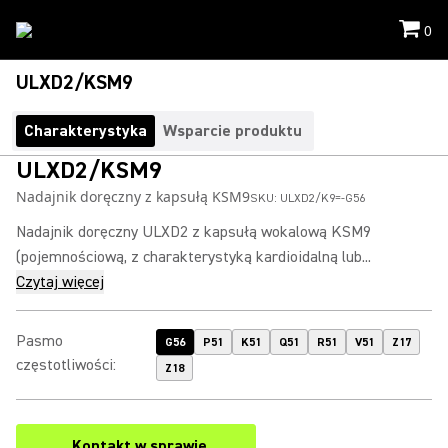
0
ULXD2/KSM9
Charakterystyka
Wsparcie produktu
ULXD2/KSM9
Nadajnik doręczny z kapsułą KSM9
SKU:
ULXD2/K9=-G56
Nadajnik doręczny ULXD2 z kapsułą wokalową KSM9
(pojemnościową, z charakterystyką kardioidalną lub...
Czytaj więcej
Pasmo
G56
P51
K51
Q51
R51
V51
Z17
częstotliwości
:
Z18
Kontakt w sprawie