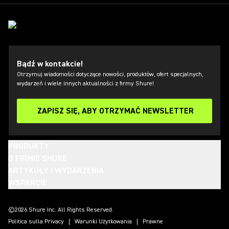
Bądź w kontakcie!
Otrzymuj wiadomości dotyczące nowości, produktów, ofert specjalnych,
wydarzeń i wiele innych aktualności z firmy Shure!
ZAPISZ SIĘ, ABY OTRZYMAĆ NEWSLETTER
PRODUKTY
O FIRMIE SHURE
ARTYKUŁY I WYDARZENIA
WSPARCIE
(Opens in a new tab)
(Opens in a new tab)
(Opens in a new tab)
(Opens in a new tab)
(Opens in a new tab)
(Opens in a new tab)
(Opens in a new tab)
©2026 Shure Inc. All Rights Reserved.
Politica sulla Privacy
Warunki Użytkowania
Prawne