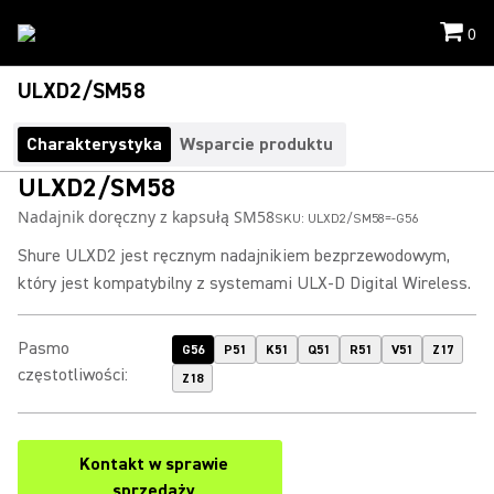
0
ULXD2/SM58
Charakterystyka
Wsparcie produktu
ULXD2/SM58
Nadajnik doręczny z kapsułą SM58
SKU:
ULXD2/SM58=-G56
Shure ULXD2 jest ręcznym nadajnikiem bezprzewodowym,
który jest kompatybilny z systemami ULX-D Digital Wireless.
Pasmo
G56
P51
K51
Q51
R51
V51
Z17
częstotliwości
:
Z18
Kontakt w sprawie
sprzedaży