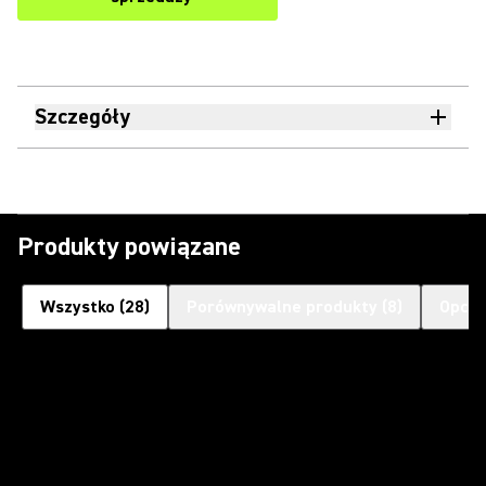
Szczegóły
Produkty powiązane
Wszystko
(
28
)
Porównywalne produkty
(
8
)
Opcjo