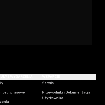
UŁY I WYDARZENIA
WSPARCIE
ły
Serwis
mosci prasowe
Przewodniki i Dokumentacja
Użytkownika
zenia