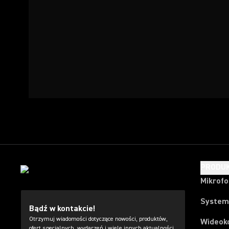
PRODU
Mikrof
System
Bądź w kontakcie!
Otrzymuj wiadomości dotyczące nowości, produktów,
Wideok
ofert specjalnych, wydarzeń i wiele innych aktualności