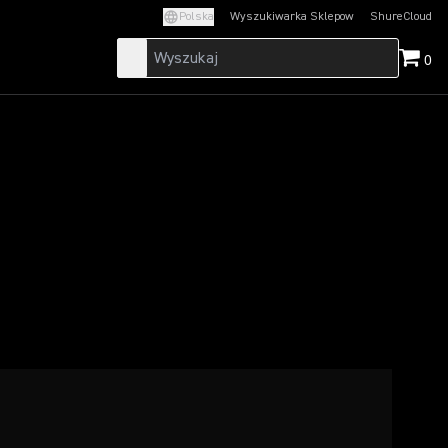
Polska
Wyszukiwarka Sklepow
ShureCloud
(Opens in a new t
0