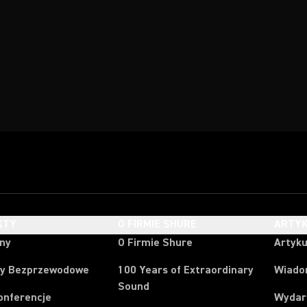
KTY
O FIRMIE SHURE
ARTYK
ony
O Firmie Shure
Artyku
y Bezprzewodowe
100 Years of Extraordinary
Wiado
Sound
onferencje
Wydar