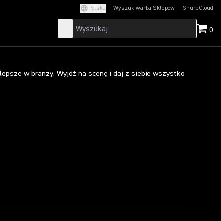
Polska
Wyszukiwarka Sklepow
ShureCloud
(Opens in a new t
0
lepsze w branży. Wyjdź na scenę i daj z siebie wszystko