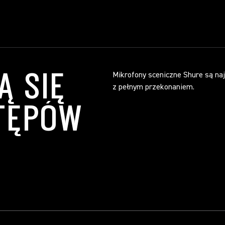
Ą SIĘ
Mikrofony sceniczne Shure są naj
z pełnym przekonaniem.
TĘPÓW