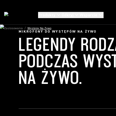
Produkty
Odkryj
Wsparcie
Zastosowania
/
Wystepy Na Zywo
MIKROFONY DO WYSTĘPÓW NA ŻYWO
LEGENDY RODZ
PODCZAS WYS
NA ŻYWO.