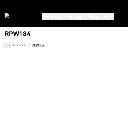
Produkty
Odkryj
Wsparcie
RPW184
...
/
Akcesoria
/
RPW184