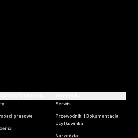
UŁY I WYDARZENIA
WSPARCIE
ły
Serwis
mosci prasowe
Przewodniki i Dokumentacja
Użytkownika
zenia
Narzedzia