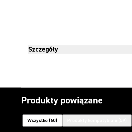
Szczegóły
Produkty powiązane
Wszystko
(
60
)
Produkty kompatybilne
(
59
)