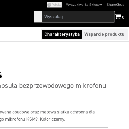
Polska
Wyszukiwarka Sklepow
ShureCloud
(Opens in a new t
0
Charakterystyka
Wsparcie produktu
4
psuła bezprzewodowego mikrofonu
owana obudowa oraz matowa siatka ochronna dla
o mikrofonu KSM9. Kolor czarny.