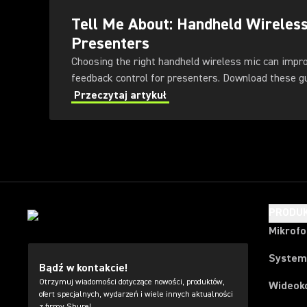
Tell Me About: Handheld Wireles
Presenters
Choosing the right handheld wireless mic can impr
feedback control for presenters
Przeczytaj artykuł
PRODU
Mikrof
System
Bądź w kontakcie!
Otrzymuj wiadomości dotyczące nowości, produktów,
Wideok
ofert specjalnych, wydarzeń i wiele innych aktualności
z firmy Shure!