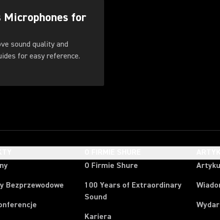
s Microphones for
ove sound quality and
. Download these guides for easy reference.
KTY
O FIRMIE SHURE
ARTYK
ony
O Firmie Shure
Artyku
y Bezprzewodowe
100 Years of Extraordinary
Wiado
Sound
onferencje
Wydar
Kariera