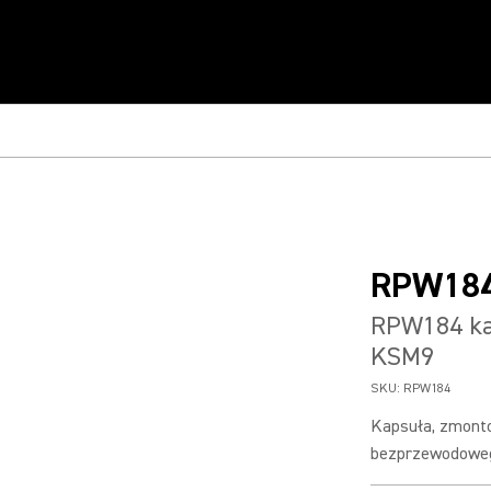
RPW18
RPW184 ka
KSM9
SKU:
RPW184
Kapsuła, zmont
bezprzewodoweg