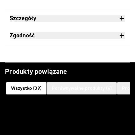
Szczegóły
Zgodność
Produkty powiązane
Wszystko
(
39
)
Porównywalne produkty
(
4
)
Produ