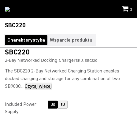
0
SBC220
Charakterystyka
Wsparcie produktu
SBC220
2-Bay Networked Docking Charger
SKU:
SBC220
The SBC220 2-Bay Networked Charging Station enables
docked charging and storage for any combination of two
SB900C...
Czytaj więcej
Included Power
US
EU
Supply
: