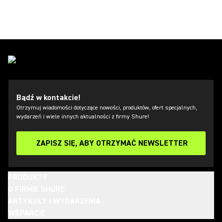
Bądź w kontakcie!
Otrzymuj wiadomości dotyczące nowości, produktów, ofert specjalnych,
wydarzeń i wiele innych aktualności z firmy Shure!
ZAPISZ SIĘ, ABY OTRZYMAĆ NEWSLETTER
PRODUKTY
O FIRMIE SHURE
ARTYKUŁY I WYDARZENIA
WSPARCIE