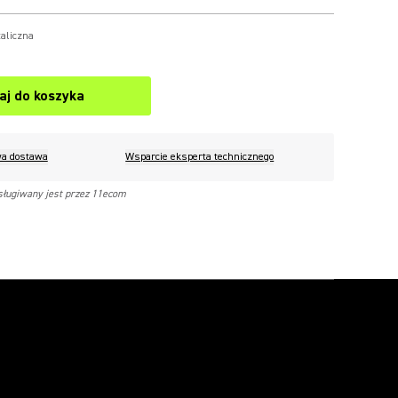
aliczna
aj do koszyka
a dostawa
Wsparcie eksperta technicznego
sługiwany jest przez 11ecom