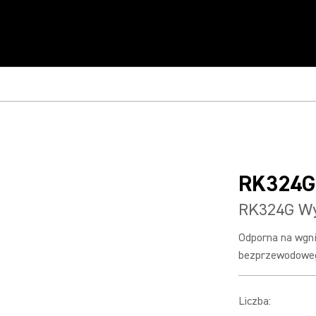
RK324G
RK324G Wy
Odporna na wgni
bezprzewodoweg
Liczba
: