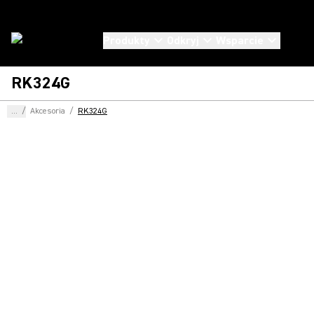
Produkty
Odkryj
Wsparcie
RK324G
...
/
Akcesoria
/
RK324G