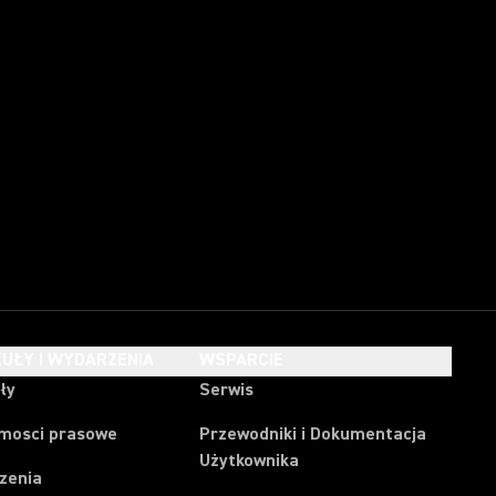
UŁY I WYDARZENIA
WSPARCIE
ły
Serwis
mosci prasowe
Przewodniki i Dokumentacja
Użytkownika
zenia