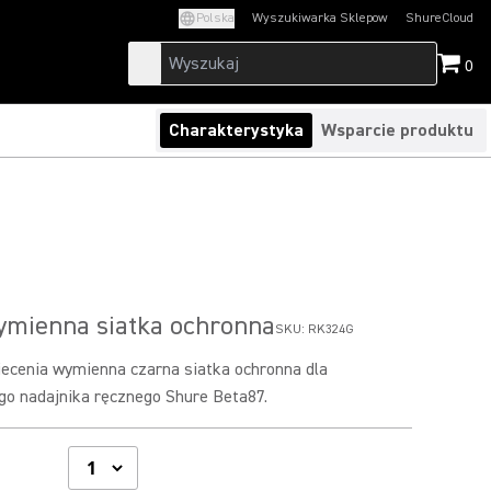
Polska
Wyszukiwarka Sklepow
ShureCloud
(Opens in a new t
0
Charakterystyka
Wsparcie produktu
mienna siatka ochronna
SKU:
RK324G
ecenia wymienna czarna siatka ochronna dla
o nadajnika ręcznego Shure Beta87.