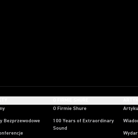
KTY
O FIRMIE SHURE
ARTYK
ony
O Firmie Shure
Artyku
y Bezprzewodowe
100 Years of Extraordinary
Wiado
Sound
onferencje
Wydar