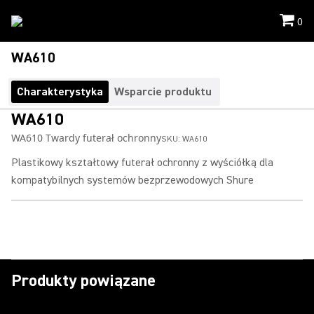
0
WA610
Charakterystyka
Wsparcie produktu
WA610
WA610 Twardy futerał ochronny
SKU:
WA610
Plastikowy kształtowy futerał ochronny z wyściółką dla
kompatybilnych systemów bezprzewodowych Shure
Produkty powiązane