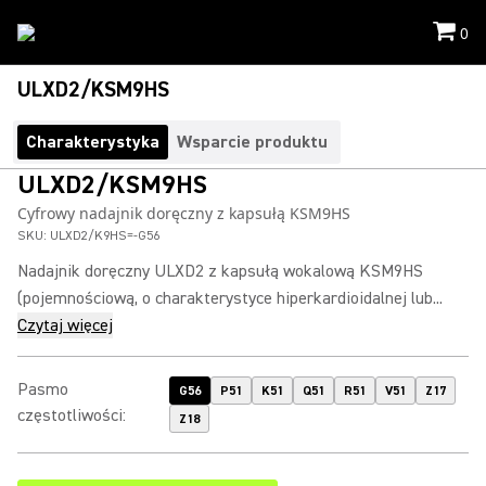
0
ULXD2/KSM9HS
Charakterystyka
Wsparcie produktu
ULXD2/KSM9HS
Cyfrowy nadajnik doręczny z kapsułą KSM9HS
SKU:
ULXD2/K9HS=-G56
Nadajnik doręczny ULXD2 z kapsułą wokalową KSM9HS
(pojemnościową, o charakterystyce hiperkardioidalnej lub...
Czytaj więcej
Pasmo
G56
P51
K51
Q51
R51
V51
Z17
częstotliwości
:
Z18