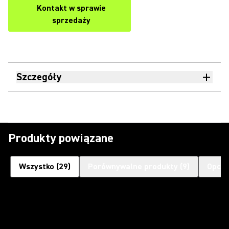
Kontakt w sprawie
sprzedaży
Szczegóły
Produkty powiązane
Wszystko
(
29
)
Porównywalne produkty
(
9
)
Opcjo