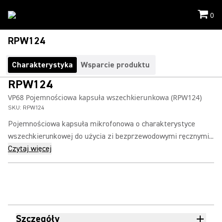
0
RPW124
Charakterystyka
Wsparcie produktu
RPW124
VP68 Pojemnościowa kapsuła wszechkierunkowa (RPW124)
SKU:
RPW124
Pojemnościowa kapsuła mikrofonowa o charakterystyce
wszechkierunkowej do użycia zi bezprzewodowymi ręcznymi...
Czytaj więcej
Szczegóły