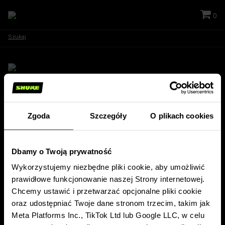
0
Szukaj
Bądź w kontakcie!
Zgoda
Szczegóły
O plikach cookies
Otrzymuj wiadomości dotyczące nowości, produktów, ofert specjalnych,
wydarzeń i wiele innych aktualności z firmy Shure!
Dbamy o Twoją prywatność
ZAPISZ SIĘ, ABY OTRZYMAĆ NEWSLETTER
Wykorzystujemy niezbędne pliki cookie, aby umożliwić
prawidłowe funkcjonowanie naszej Strony internetowej.
PRODUKTY
Chcemy ustawić i przetwarzać opcjonalne pliki cookie
O FIRMIE SHURE
oraz udostępniać Twoje dane stronom trzecim, takim jak
ARTYKUŁY I WYDARZENIA
Meta Platforms Inc., TikTok Ltd lub Google LLC, w celu
WSPARCIE