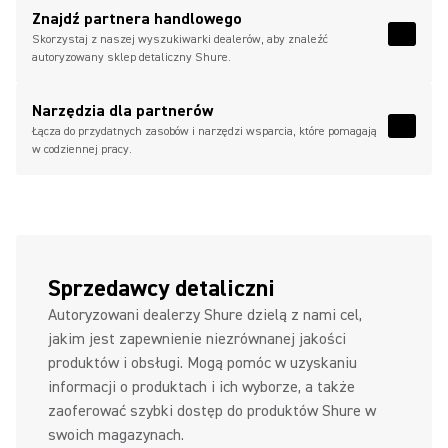
Znajdź partnera handlowego
Skorzystaj z naszej wyszukiwarki dealerów, aby znaleźć
Read 
autoryzowany sklep detaliczny Shure.
Narzędzia dla partnerów
Łącza do przydatnych zasobów i narzędzi wsparcia, które pomagają
Read 
w codziennej pracy.
Sprzedawcy detaliczni
Autoryzowani dealerzy Shure dzielą z nami cel,
jakim jest zapewnienie niezrównanej jakości
produktów i obsługi. Mogą pomóc w uzyskaniu
informacji o produktach i ich wyborze, a także
zaoferować szybki dostęp do produktów Shure w
swoich magazynach.