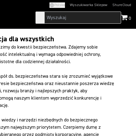
Polska
Wyszukiwarka Sklepow
ShureCloud
(Opens in a new t
0
ja dla wszystkich
zimy do kwestii bezpieczeństwa. Zdajemy sobie
ość intelektualną i wymaga odpowiedniej ochrony,
istotne dla codziennej działalności.
pół ds. bezpieczeństwa stara się zrozumieć wyjątkowe
resie bezpieczeństwa oraz nieustannie poszerza wiedzę
, rozwoju branży i najlepszych praktyk, aby
pomogą naszym klientom wyprzedzić konkurencję i
ację.
 wiedzy i narzędzi niezbędnych do bezpiecznego
aszym najwyższym priorytetem. Czerpiemy dumę z
ybieranego przez podmioty korporacyjne, agencje