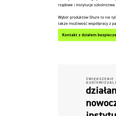
rządowe i instytucje szkolnictwa
Wybór produktów Shure to nie tyl
także możliwość współpracy z p
Kontakt z działem bezpiecz
ZWIĘKSZENIE
AUDIOWIZUAL
działan
nowocz
instytu