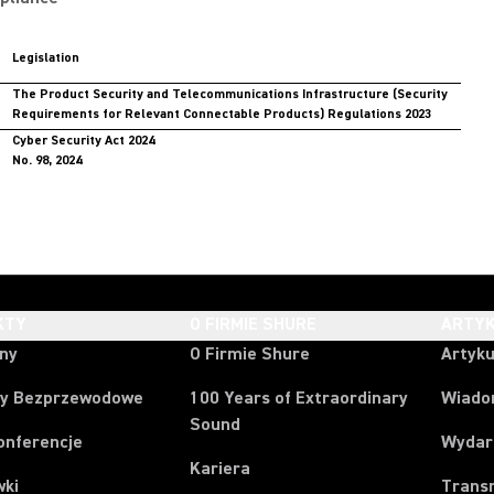
Legislation
The Product Security and Telecommunications Infrastructure (Security
Requirements for Relevant Connectable Products) Regulations 2023
Cyber Security Act 2024
No. 98, 2024
KTY
O FIRMIE SHURE
ARTYK
ony
O Firmie Shure
Artyku
y Bezprzewodowe
100 Years of Extraordinary
Wiado
Sound
onferencje
Wydar
Kariera
wki
Trans