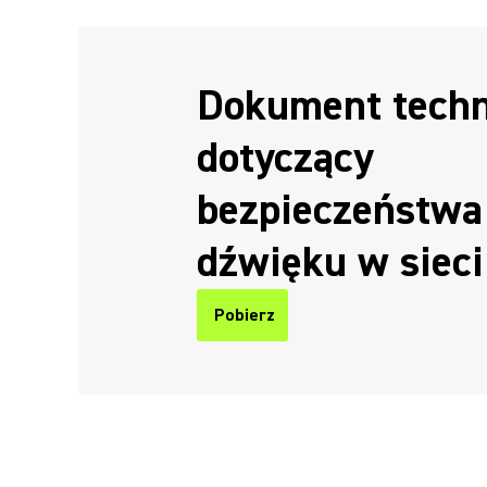
Dokument techn
dotyczący
bezpieczeństwa
dźwięku w sieci
Pobierz
(Opens in a new tab)