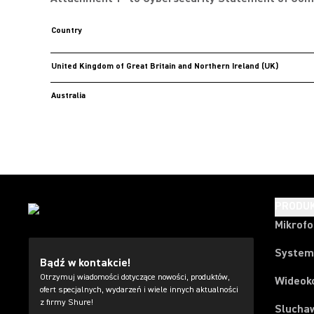
Country
United Kingdom of Great Britain and Northern Ireland (UK)
Australia
PRODU
Mikrof
System
Bądź w kontakcie!
Otrzymuj wiadomości dotyczące nowości, produktów,
Wideok
ofert specjalnych, wydarzeń i wiele innych aktualności
z firmy Shure!
Slucha