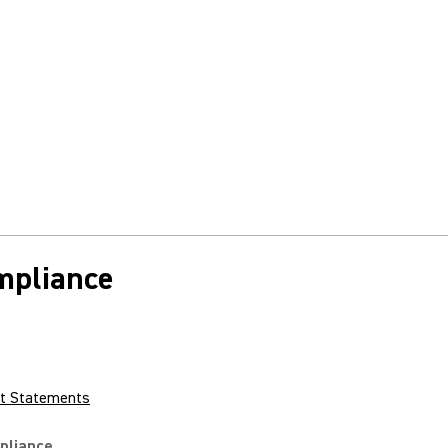
ompliance
rt Statements
pliance