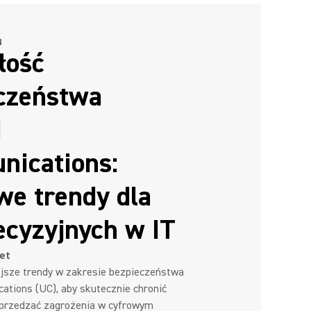
N
łość
czeństwa
d
ications:
we trendy dla
ecyzyjnych w IT
et
jsze trendy w zakresie bezpieczeństwa
ations (UC), aby skutecznie chronić
yprzedzać zagrożenia w cyfrowym