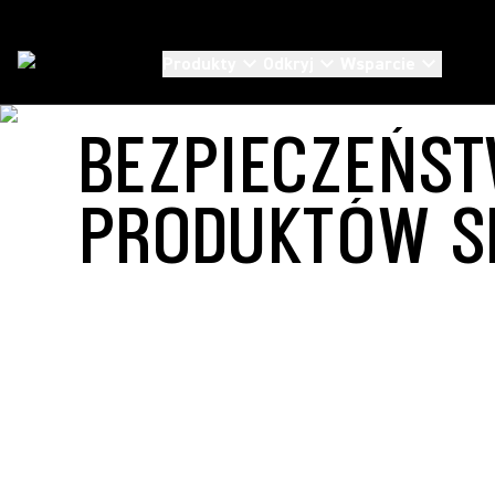
Produkty
Odkryj
Wsparcie
O Firmie Shure
/
Security
BEZPIECZEŃS
PRODUKTÓW S