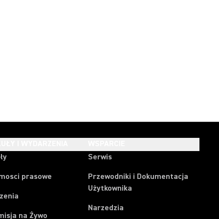
UŁY I WYDARZENIA
WSPARCIE
ły
Serwis
mosci prasowe
Przewodniki i Dokumentacja
Użytkownika
zenia
Narzedzia
misja na Żywo