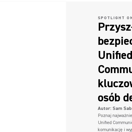
SPOTLIGHT O
Przysz
bezpie
Unifie
Commun
kluczo
osób d
Autor: Sam Sab
Poznaj najważnie
Unified Communic
komunikację i w