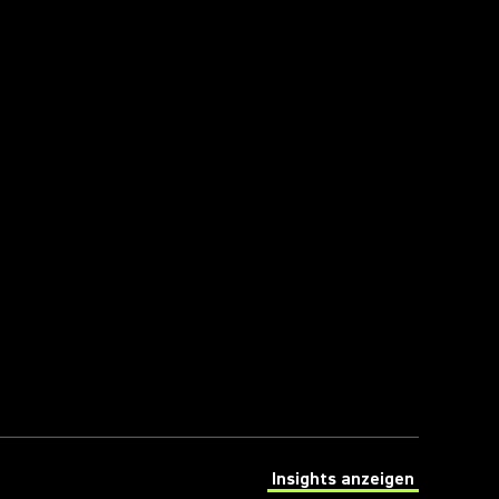
Insights anzeigen
(Opens in a new tab)