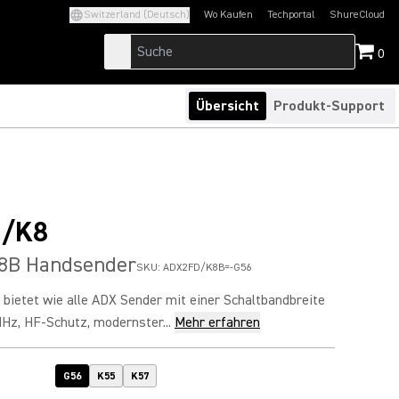
Switzerland (Deutsch)
Wo Kaufen
Techportal
ShureCloud
(Opens in a new tab)
(Opens in a new t
0
Übersicht
Produkt-Support
/K8
8B Handsender
SKU:
ADX2FD/K8B=-G56
ietet wie alle ADX Sender mit einer Schaltbandbreite
Hz, HF-Schutz, modernster...
Mehr erfahren
G56
K55
K57