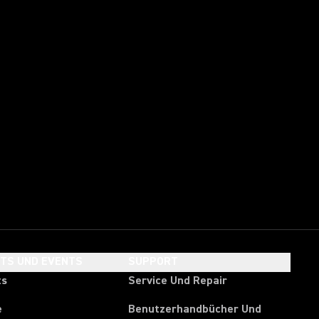
HTS UND EVENTS
SUPPORT
ts
Service Und Repair
e
Benutzerhandbücher Und