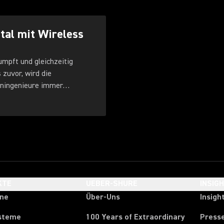
tal mit Wireless
umpft und gleichzeitig
zuvor, wird die
oningenieure immer
KTE
UEBER-SHURE
INSIG
one
Über-Uns
Insigh
steme
100 Years of Extraordinary
Press