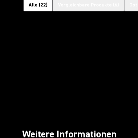
Alle
(
22
)
Vergleichbare Produkte
(
6
)
Opt
Weitere Informationen