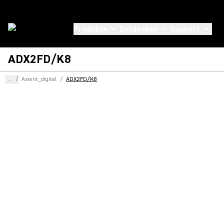
Produkte
Entdecken
Support
ADX2FD/K8
...
/
Axient_digital
/
ADX2FD/K8