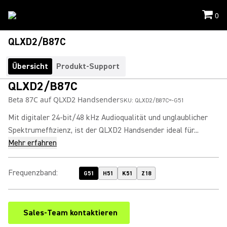
0
QLXD2/B87C
Übersicht
Produkt-Support
QLXD2/B87C
Beta 87C auf QLXD2 Handsender
SKU:
QLXD2/B87C=-G51
Mit digitaler 24-bit/48 kHz Audioqualität und unglaublicher
Spektrumeffizienz, ist der QLXD2 Handsender ideal für...
Mehr erfahren
Frequenzband
:
G51
H51
K51
Z18
Sales-Team kontaktieren