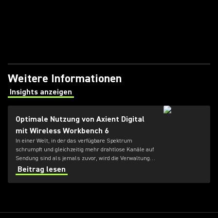
Weitere Informationen
Insights anzeigen
(Opens in a new tab)
Optimale Nutzung von Axient Digital
mit Wireless Workbench 6
In einer Welt, in der das verfügbare Spektrum
schrumpft und gleichzeitig mehr drahtlose Kanäle auf
Sendung sind als jemals zuvor, wird die Verwaltung
von Hochfrequenzbereichen (HF) für Toningenieure
Beitrag lesen
immer schwieriger.