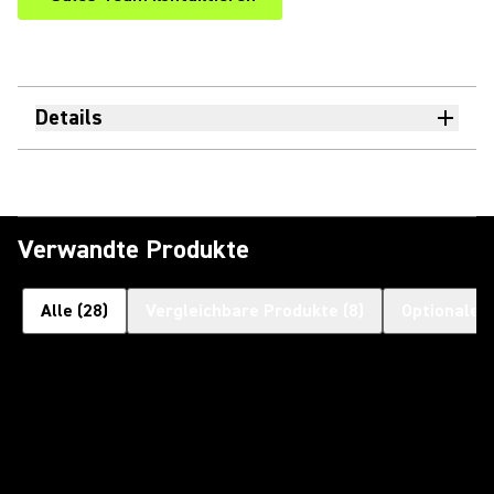
Details
Verwandte Produkte
Alle
(
28
)
Vergleichbare Produkte
(
8
)
Optionales