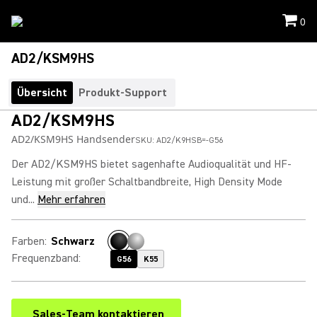
0
AD2/KSM9HS
Übersicht
Produkt-Support
AD2/KSM9HS
AD2/KSM9HS Handsender
SKU:
AD2/K9HSB=-G56
Der AD2/KSM9HS bietet sagenhafte Audioqualität und HF-
Leistung mit großer Schaltbandbreite, High Density Mode
und...
Mehr erfahren
Farben
:
Schwarz
Frequenzband
:
G56
K55
Sales-Team kontaktieren