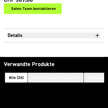
Sales-Team kontaktieren
Details
Verwandte Produkte
Alle
(
26
)
Vergleichbare Produkte
(
6
)
Optionales