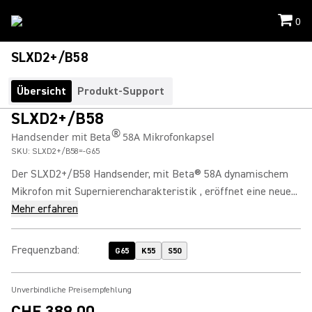
0
SLXD2+/B58
Übersicht
Produkt-Support
SLXD2+/B58
®
Handsender mit Beta
58A Mikrofonkapsel
SKU:
SLXD2+/B58=-G65
Der SLXD2+/B58 Handsender, mit Beta® 58A dynamischem
Mikrofon mit Supernierencharakteristik , eröffnet eine neue...
Mehr erfahren
Frequenzband
:
G65
K55
S50
Unverbindliche Preisempfehlung
CHF 389.00