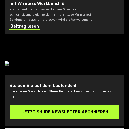
mit Wireless Workbench 6
In einer Welt, in der das verfügbare Spektrum
schrumpft und gleichzeitig mehr drahtlose Kanäle auf
Sendung sind als jemals zuvor, wird die Verwaltung
von Hochfrequenzbereichen (HF) für Toningenieure
Beitrag lesen
immer schwieriger.
Bleiben Sie auf dem Laufenden!
Informieren Sie sich über Shure Produkte, News, Events und vieles
mehr!
JETZT SHURE NEWSLETTER ABONNIEREN