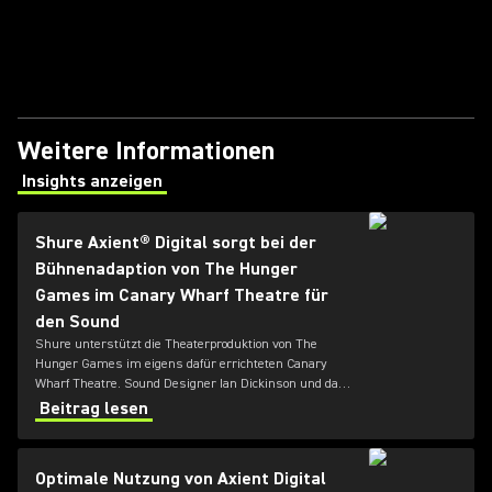
Weitere Informationen
Insights anzeigen
(Opens in a new tab)
Shure Axient® Digital sorgt bei der
Bühnenadaption von The Hunger
Games im Canary Wharf Theatre für
den Sound
Shure unterstützt die Theaterproduktion von The
Hunger Games im eigens dafür errichteten Canary
Wharf Theatre. Sound Designer Ian Dickinson und das
Team von Autograph setzen dabei auf das
Beitrag lesen
Drahtlossystem Axient Digital von Shure, um den
Anforderungen einer ambitionierten und körperlich
anspruchsvollen Inszenierung gerecht zu werden.
Optimale Nutzung von Axient Digital