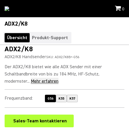
0
ADX2/K8
Übersicht
Produkt-Support
ADX2/K8
ADX2/K8 Handsender
SKU:
ADX2/K8B=-G56
Der ADX2/K8 bietet wie alle ADX Sender mit einer
Schaltbandbreite von bis zu 184 MHz, HF-Schutz,
modernster...
Mehr erfahren
Frequenzband
:
G56
K55
K57
Sales-Team kontaktieren