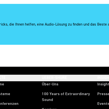
icks, die Ihnen helfen, eine Audio-Lösung zu finden und das Beste
KTE
UEBER-SHURE
INSIG
one
Über-Uns
Insigh
steme
100 Years of Extraordinary
Press
Sound
onferenzen
Event