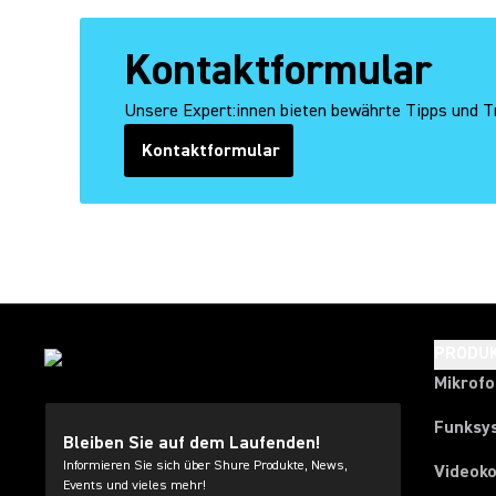
Kontaktformular
Unsere Expert:innen bieten bewährte Tipps und Tr
Kontaktformular
(Opens in a new tab)
PRODU
Mikrof
Funksy
Bleiben Sie auf dem Laufenden!
Informieren Sie sich über Shure Produkte, News,
Videok
Events und vieles mehr!