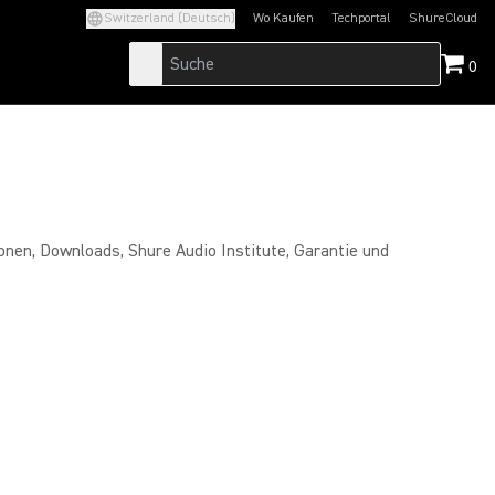
Switzerland (Deutsch)
Wo Kaufen
Techportal
ShureCloud
(Opens in a new tab)
(Opens in a new t
0
nen, Downloads, Shure Audio Institute, Garantie und