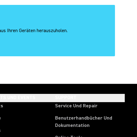
 aus Ihren Geräten herauszuholen.
HTS UND EVENTS
SUPPORT
ts
Service Und Repair
e
Benutzerhandbücher Und
Dokumentation
s