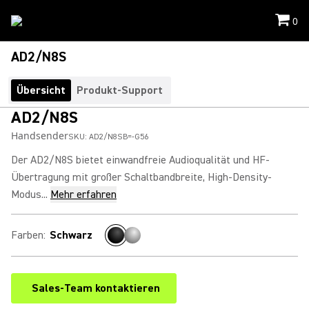
0
AD2/N8S
Übersicht
Produkt-Support
AD2/N8S
Handsender
SKU:
AD2/N8SB=-G56
Der AD2/N8S bietet einwandfreie Audioqualität und HF-
Übertragung mit großer Schaltbandbreite, High-Density-
Modus...
Mehr erfahren
Farben
:
Schwarz
Sales-Team kontaktieren