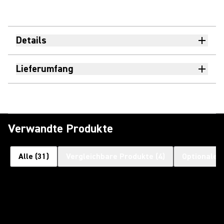
Details
Lieferumfang
Verwandte Produkte
Alle
(
31
)
Vergleichbare Produkte
(
4
)
Optionales