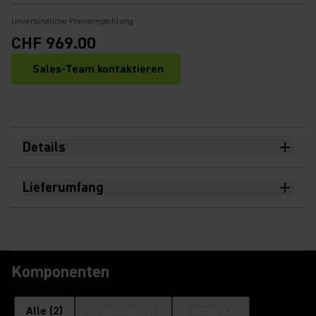
Unverbindliche Preisempfehlung
CHF 969.00
Sales-Team kontaktieren
Details
Lieferumfang
Komponenten
Alle
(
2
)
Empfänger
(
1
)
Sender
(
1
)