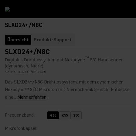
SLXD24+/N8C
Übersicht
Produkt-Support
SLXD24+/N8C
™
Digitales Drahtlossystem mit Nexadyne
8/C Handsender
(dynamisch, Niere)
SKU:
SLXD24+E/N8C-G65
Das SLXD24+/N8C Drahtlossystem, mit dem dynamischen
Nexadyne™ 8/C Mikrofon mit Nierencharakteristik. Entdecke
eine...
Mehr erfahren
Frequenzband
:
G65
K55
S50
Mikrofonkapsel
: