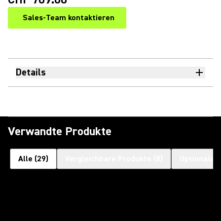
Sales-Team kontaktieren
Details
Verwandte Produkte
Alle
(
29
)
Vergleichbare Produkte
(
8
)
Optionales