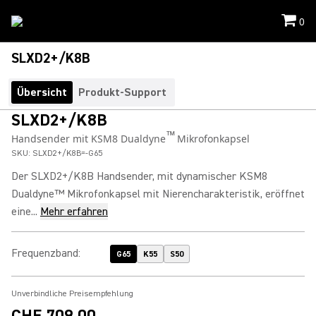
0
SLXD2+/K8B
Übersicht
Produkt-Support
SLXD2+/K8B
™
Handsender mit KSM8 Dualdyne
Mikrofonkapsel
SKU:
SLXD2+/K8B=-G65
Der SLXD2+/K8B Handsender, mit dynamischer KSM8
Dualdyne™ Mikrofonkapsel mit Nierencharakteristik, eröffnet
eine...
Mehr erfahren
Frequenzband
:
G65
K55
S50
Unverbindliche Preisempfehlung
CHF 709.00