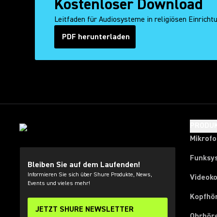
Kostenloser Download
Leitfaden für Audiosysteme in religiösen Einricht
PDF herunterladen
(Opens in a new tab)
PRODU
Mikrof
Funksy
Bleiben Sie auf dem Laufenden!
Informieren Sie sich über Shure Produkte, News,
Videok
Events und vieles mehr!
Kopfhö
JETZT SHURE NEWSLETTER
Ohrhör