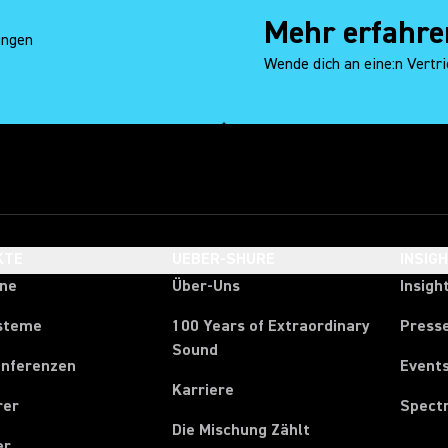
Mehr erfahre
ungen
Wende dich an eine:n Vertri
KTE
UEBER-SHURE
INSIG
one
Über-Uns
Insigh
steme
100 Years of Extraordinary
Press
Sound
onferenzen
Event
Karriere
rer
Spect
Die Mischung Zählt
er