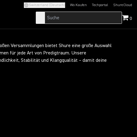
Switzerland (Deutsch)
Wo Kaufen
Techportal
ShureCloud
(Opens in a new tab)
(Opens in a new t
0
großen Versammlungen bietet Shure eine große Auswahl
men für jede Art von Predigtraum. Unsere
lichkeit, Stabilität und Klangqualität – damit deine