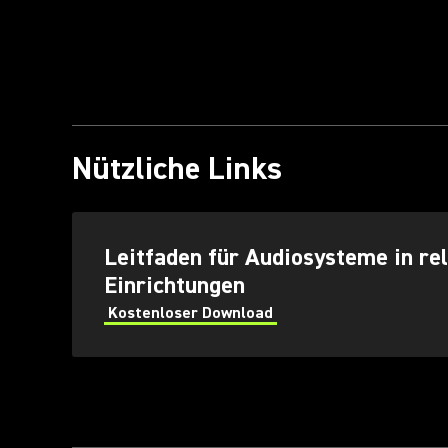
Nützliche Links
(Opens in a new tab)
Leitfaden für Audiosysteme in re
Einrichtungen
Kostenloser Download
(Opens in a new tab)