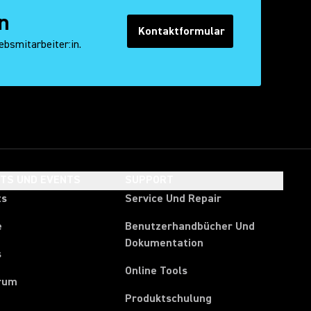
n
Kontaktformular
ebsmitarbeiter:in.
HTS UND EVENTS
SUPPORT
ts
Service Und Repair
e
Benutzerhandbücher Und
Dokumentation
s
Online Tools
rum
Produktschulung