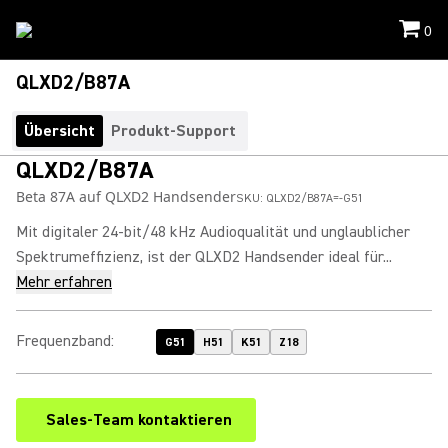
0
QLXD2/B87A
Übersicht
Produkt-Support
QLXD2/B87A
Beta 87A auf QLXD2 Handsender
SKU:
QLXD2/B87A=-G51
Mit digitaler 24-bit/48 kHz Audioqualität und unglaublicher
Spektrumeffizienz, ist der QLXD2 Handsender ideal für...
Mehr erfahren
Frequenzband
:
G51
H51
K51
Z18
Sales-Team kontaktieren