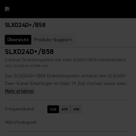
SLXD24D+/B58
Übersicht
Produkt-Support
SLXD24D+/B58
2-Kanal-Drahtlossystem mit zwei SLXD2+/B58 Handsendern
SKU:
SLXD24D+E/B58-G65
Das SLXD24D+/B58 Drahtlossystem umfasst den SLXD4D+
Zwei-Kanal-Empfänger im Halb-19-Zoll-Format sowie zwei...
Mehr erfahren
Frequenzband
:
G65
K55
S50
Mikrofonkapsel
: