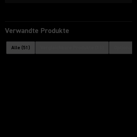
Verwandte Produkte
Alle
(
51
)
Vergleichbare Produkte
(
13
)
Optionale