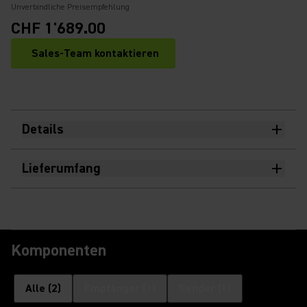
Unverbindliche Preisempfehlung
CHF 1'689.00
Sales-Team kontaktieren
Details
Lieferumfang
Komponenten
Alle
(
2
)
Empfänger
(
1
)
Sender
(
1
)