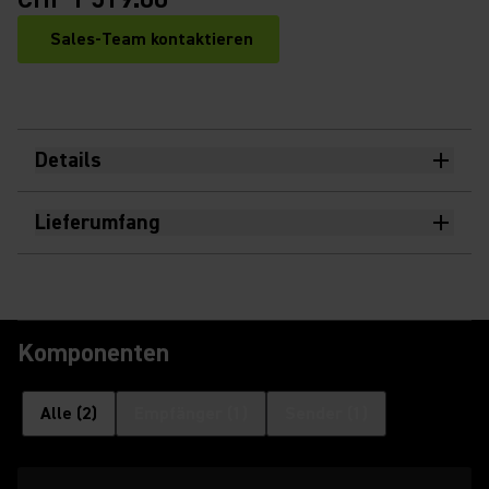
Sales-Team kontaktieren
Details
Lieferumfang
Komponenten
Alle
(
2
)
Empfänger
(
1
)
Sender
(
1
)