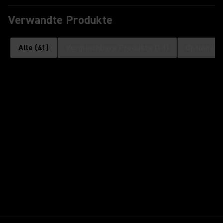
Verwandte Produkte
Alle
(
41
)
Vergleichbare Produkte
(
13
)
Optionale