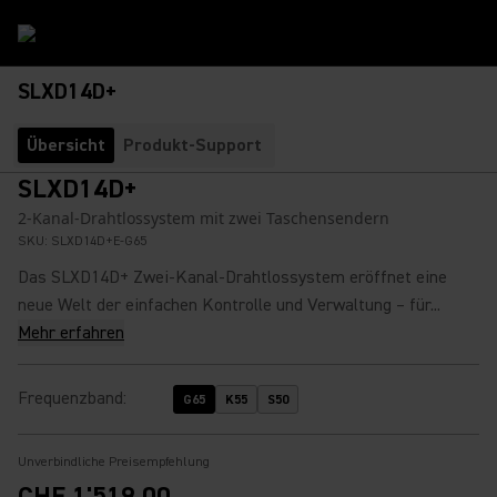
SLXD14D+
Übersicht
Produkt-Support
SLXD14D+
2-Kanal-Drahtlossystem mit zwei Taschensendern
SKU:
SLXD14D+E-G65
Das SLXD14D+ Zwei-Kanal-Drahtlossystem eröffnet eine
neue Welt der einfachen Kontrolle und Verwaltung – für...
Mehr erfahren
Frequenzband
:
G65
K55
S50
Unverbindliche Preisempfehlung
CHF 1'519.00