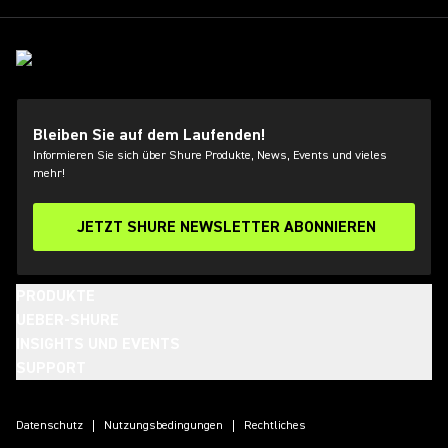
Bleiben Sie auf dem Laufenden!
Informieren Sie sich über Shure Produkte, News, Events und vieles
mehr!
JETZT SHURE NEWSLETTER ABONNIEREN
PRODUKTE
UEBER-SHURE
INSIGHTS UND EVENTS
SUPPORT
(Opens in a new tab)
(Opens in a new tab)
(Opens in a new tab)
(Opens in a new tab)
(Opens in a new tab)
(Opens in a new tab)
(Opens in a new tab)
Datenschutz
Nutzungsbedingungen
Rechtliches