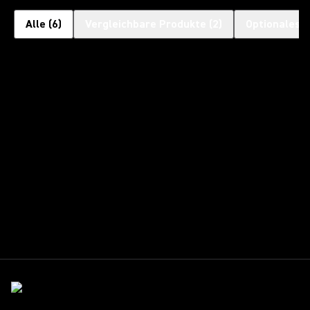
Alle
(
6
)
Vergleichbare Produkte
(
2
)
Optionales 