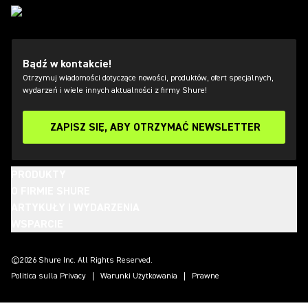
Bądź w kontakcie!
Otrzymuj wiadomości dotyczące nowości, produktów, ofert specjalnych,
wydarzeń i wiele innych aktualności z firmy Shure!
ZAPISZ SIĘ, ABY OTRZYMAĆ NEWSLETTER
PRODUKTY
O FIRMIE SHURE
ARTYKUŁY I WYDARZENIA
WSPARCIE
(Opens in a new tab)
(Opens in a new tab)
(Opens in a new tab)
(Opens in a new tab)
(Opens in a new tab)
(Opens in a new tab)
(Opens in a new tab)
©2026 Shure Inc. All Rights Reserved.
Politica sulla Privacy
Warunki Użytkowania
Prawne