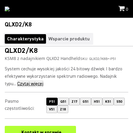
0
QLXD2/K8
Charakterystyka
Wsparcie produktu
QLXD2/K8
KSM8 z nadajnikiem QLXD2 Handheld
SKU:
QLXD2/K8B=-P51
System cechuje wysokiej jakości 24 bitowy dźwięk I bardzo
efektywne wykorzystanie spektrum radiowego. Nadajnik
typu...
Czytaj więcej
Pasmo
P51
Q51
Z17
G51
H51
K51
S50
częstotliwości
:
V51
Z18
Kontakt w sprawie