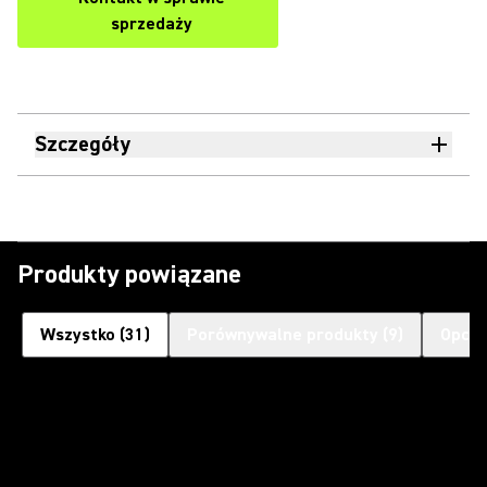
sprzedaży
Szczegóły
Produkty powiązane
Wszystko
(
31
)
Porównywalne produkty
(
9
)
Opcjo