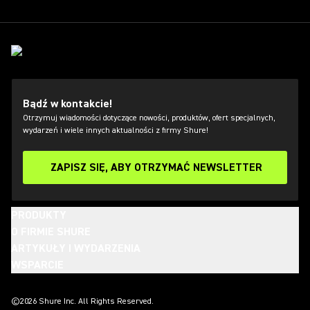
Bądź w kontakcie!
Otrzymuj wiadomości dotyczące nowości, produktów, ofert specjalnych,
wydarzeń i wiele innych aktualności z firmy Shure!
ZAPISZ SIĘ, ABY OTRZYMAĆ NEWSLETTER
PRODUKTY
O FIRMIE SHURE
ARTYKUŁY I WYDARZENIA
WSPARCIE
(Opens in a new tab)
(Opens in a new tab)
(Opens in a new tab)
(Opens in a new tab)
(Opens in a new tab)
(Opens in a new tab)
(Opens in a new tab)
©2026 Shure Inc. All Rights Reserved.