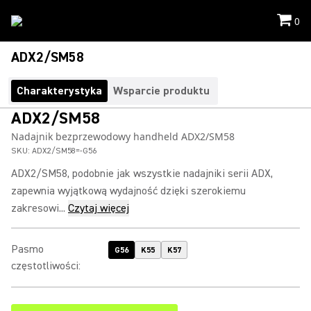
0
ADX2/SM58
Charakterystyka
Wsparcie produktu
ADX2/SM58
Nadajnik bezprzewodowy handheld ADX2/SM58
SKU:
ADX2/SM58=-G56
ADX2/SM58, podobnie jak wszystkie nadajniki serii ADX,
zapewnia wyjątkową wydajność dzięki szerokiemu
zakresowi...
Czytaj więcej
Pasmo
G56
K55
K57
częstotliwości
: