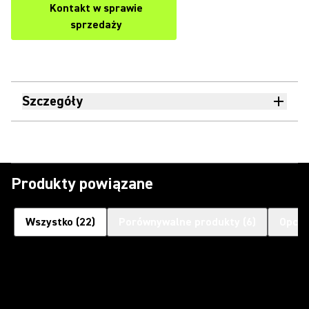
Kontakt w sprawie
sprzedaży
Szczegóły
Produkty powiązane
Wszystko
(
22
)
Porównywalne produkty
(
6
)
Opcjo