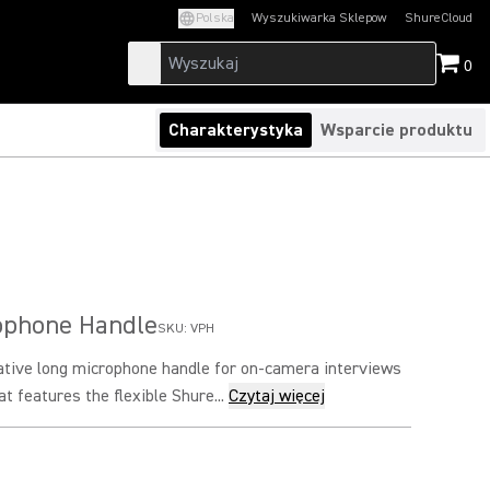
Polska
Wyszukiwarka Sklepow
ShureCloud
(Opens in a new t
0
Charakterystyka
Wsparcie produktu
ophone Handle
SKU:
VPH
ative long microphone handle for on-camera interviews
t features the flexible Shure...
Czytaj więcej