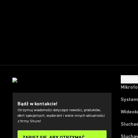
PRODU
Mikrof
System
Bądź w kontakcie!
Otrzymuj wiadomości dotyczące nowości, produktów,
Wideok
ofert specjalnych, wydarzeń i wiele innych aktualności
z firmy Shure!
Slucha
Slucha
ZAPISZ SIĘ, ABY OTRZYMAĆ