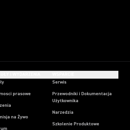
UŁY I WYDARZENIA
WSPARCIE
ły
Serwis
mosci prasowe
Przewodniki i Dokumentacja
Użytkownika
zenia
Narzedzia
misja na Żywo
Szkolenie Produktowe
rum