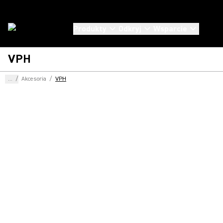
Produkty
Odkryj
Wsparcie
VPH
...
/
Akcesoria
/
VPH