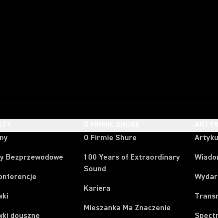
KTY
O FIRMIE SHURE
ARTYK
ony
O Firmie Shure
Artyku
y Bezprzewodowe
100 Years of Extraordinary
Wiado
Sound
onferencje
Wydar
Kariera
wki
Trans
Mieszanka Ma Znaczenie
wki douszne
Spect