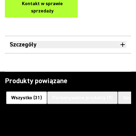
Kontakt w sprawie
sprzedaży
Szczegóły
Produkty powiązane
Wszystko
(
31
)
Porównywalne produkty
(
9
)
Opcjo