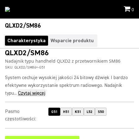
0
QLXD2/SM86
Charakterystyka
Wsparcie produktu
QLXD2/SM86
Nadajnik typu handheld QLXD2 z przetwornikiem SM86
SKU:
QLXD2/SM86=-G51
System cechuje wysokiej jakości 24 bitowy dźwięk I bardzo
efektywne wykorzystanie spektrum radiowego. Nadajnik
typu...
Czytaj więcej
Pasmo
G51
H51
K51
L52
S50
częstotliwości
: