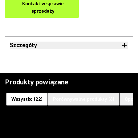
Kontakt w sprawie
sprzedaży
Szczegóły
Produkty powiązane
Wszystko
(
22
)
Porównywalne produkty
(
6
)
Opcjo