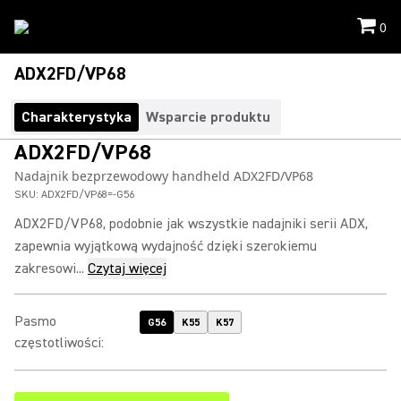
0
ADX2FD/VP68
Charakterystyka
Wsparcie produktu
ADX2FD/VP68
Nadajnik bezprzewodowy handheld ADX2FD/VP68
SKU:
ADX2FD/VP68=-G56
ADX2FD/VP68, podobnie jak wszystkie nadajniki serii ADX,
zapewnia wyjątkową wydajność dzięki szerokiemu
zakresowi...
Czytaj więcej
Pasmo
G56
K55
K57
częstotliwości
: