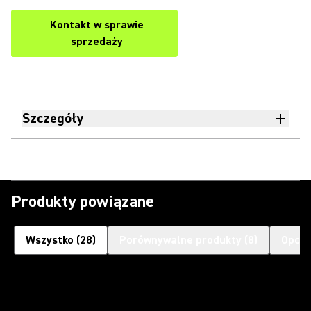
Kontakt w sprawie
sprzedaży
Szczegóły
Produkty powiązane
Wszystko
(
28
)
Porównywalne produkty
(
8
)
Opcjo