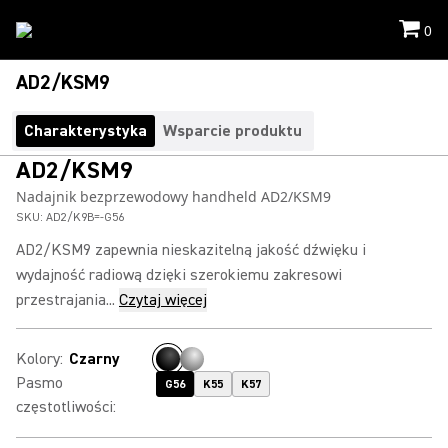
0
AD2/KSM9
Charakterystyka
Wsparcie produktu
AD2/KSM9
Nadajnik bezprzewodowy handheld AD2/KSM9
SKU:
AD2/K9B=-G56
AD2/KSM9 zapewnia nieskazitelną jakość dźwięku i
wydajność radiową dzięki szerokiemu zakresowi
przestrajania...
Czytaj więcej
Kolory
:
Czarny
Pasmo
G56
K55
K57
częstotliwości
: