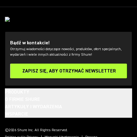
Bądź w kontakcie!
Otrzymuj wiadomości dotyczące nowości, produktów, ofert specjalnych,
wydarzeń i wiele innych aktualności z firmy Shure!
ZAPISZ SIĘ, ABY OTRZYMAĆ NEWSLETTER
PRODUKTY
O FIRMIE SHURE
ARTYKUŁY I WYDARZENIA
WSPARCIE
(Opens in a new tab)
(Opens in a new tab)
(Opens in a new tab)
(Opens in a new tab)
(Opens in a new tab)
(Opens in a new tab)
(Opens in a new tab)
©2026 Shure Inc. All Rights Reserved.