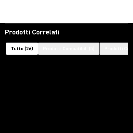
Prodotti Correlati
Tutto
(
26
)
Prodotti Compatibili
(
5
)
Prodotti Com