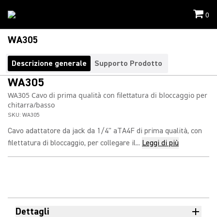
0
WA305
Descrizione generale
Supporto Prodotto
WA305
WA305 Cavo di prima qualità con filettatura di bloccaggio per
chitarra/basso
SKU:
WA305
Cavo adattatore da jack da 1/4" aTA4F di prima qualità, con
filettatura di bloccaggio, per collegare il...
Leggi di più
Dettagli