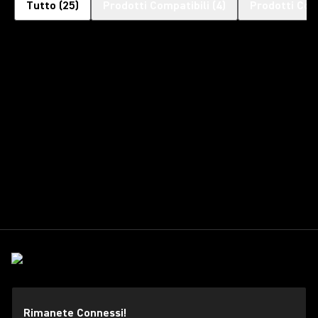
Tutto
(
25
)
Prodotti Compatibili
(
4
)
Prodotti Com
Rimanete Connessi!