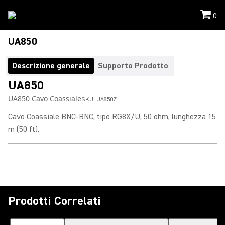
0
UA850
Descrizione generale
Supporto Prodotto
UA850
UA850 Cavo Coassiale
SKU:
UA850Z
Cavo Coassiale BNC-BNC, tipo RG8X/U, 50 ohm, lunghezza 15
m (50 ft).
Prodotti Correlati