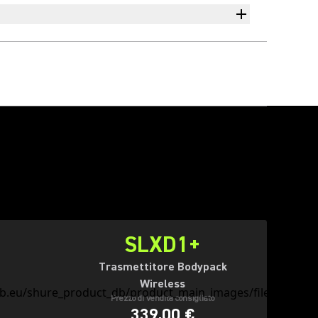
SLXD1+
Trasmettitore Bodypack
Wireless
Prezzo di vendita consigliato
339,00 €