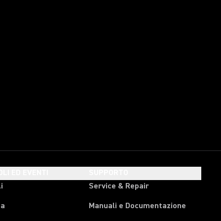
OLI ED EVENTI
SUPPORTO
i
Service & Repair
pa
Manuali e Documentazione