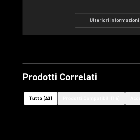
Ulteriori informazioni
Prodotti Correlati
Tutto
(
43
)
Prodotti Compatibili
(
14
)
Acce