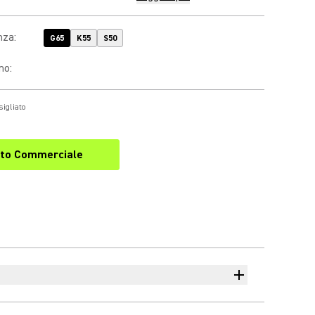
nza
:
G65
K55
S50
no
:
sigliato
to Commerciale