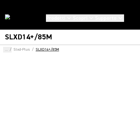
Prodotti
Scopri
Supporto
SLXD14+/85M
...
/
Slxd-Plus
/
SLXD14+/85M