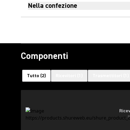
Nella confezione
Componenti
Tutto
(
2
)
Ricevitori
(
1
)
Trasmettitori
(
1
)
Ricev
P