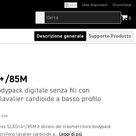
Italia
Dove Acquistare
ShureCloud
(Opens in a new t
0
Descrizione generale
Supporto Prodotto
+/85M
dypack digitale senza fili con
lavalier cardioide a basso profilo
-G65
less SLXD14+/85M è dotato del trasmettitore bodypack
rofono lavalier cardioide a...
Leggi di più