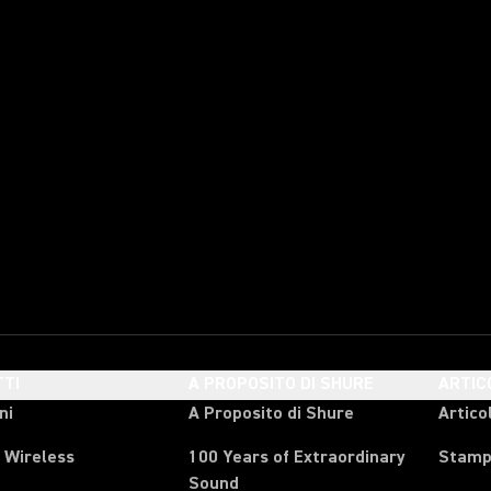
TI
A PROPOSITO DI SHURE
ARTIC
ni
A Proposito di Shure
Articol
 Wireless
100 Years of Extraordinary
Stam
Sound