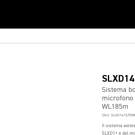
SLXD14
Sistema bo
microfono 
WL185m
SKU:
SLXD14+E/85M
Il sistema wire
SLXD1+ e del mic