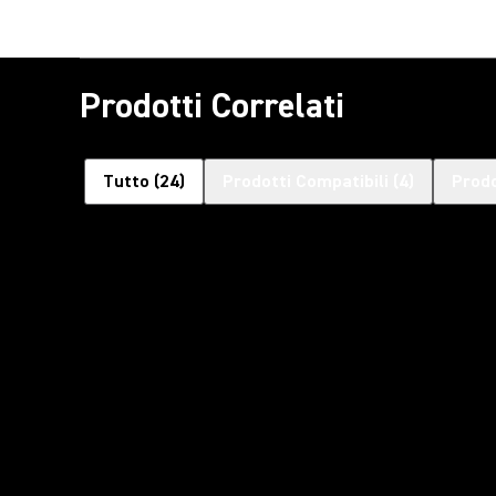
Prodotti Correlati
Tutto
(
24
)
Prodotti Compatibili
(
4
)
Prodo