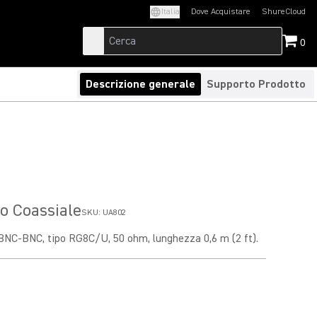
Italia
Dove Acquistare
ShureCloud
(Opens in a new t
0
Descrizione generale
Supporto Prodotto
o Coassiale
SKU:
UA802
BNC-BNC, tipo RG8C/U, 50 ohm, lunghezza 0,6 m (2 ft).