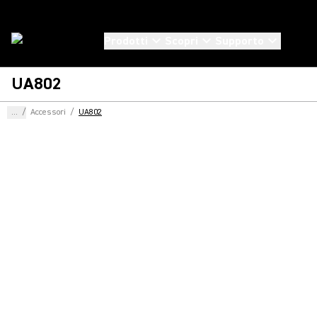
Prodotti
Scopri
Supporto
UA802
...
/
Accessori
/
UA802