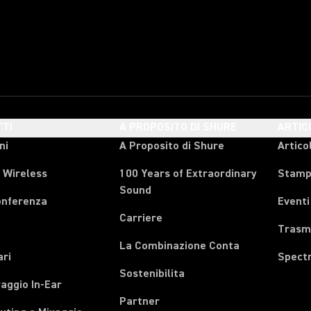
TI
A PROPOSITO DI SHURE
ARTIC
ni
A Proposito di Shure
Articol
 Wireless
100 Years of Extraordinary
Stam
Sound
onferenza
Eventi
Carriere
Trasmi
La Combinazione Conta
ari
Spect
Sostenibilita
aggio In-Ear
Partner