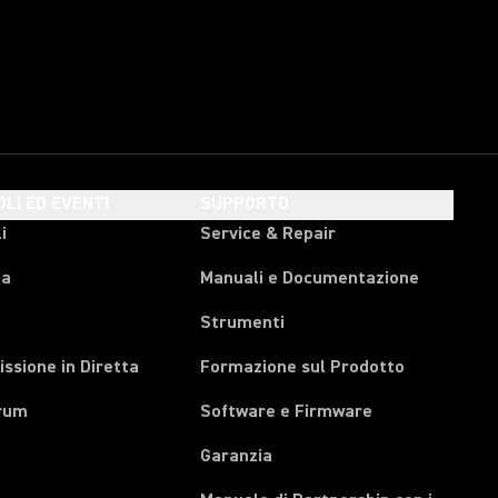
OLI ED EVENTI
SUPPORTO
i
Service & Repair
pa
Manuali e Documentazione
Strumenti
ssione in Diretta
Formazione sul Prodotto
rum
Software e Firmware
Garanzia