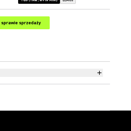
TQG (TA4F, 4-PIN MINI)
LEMO3
 sprawie sprzedaży