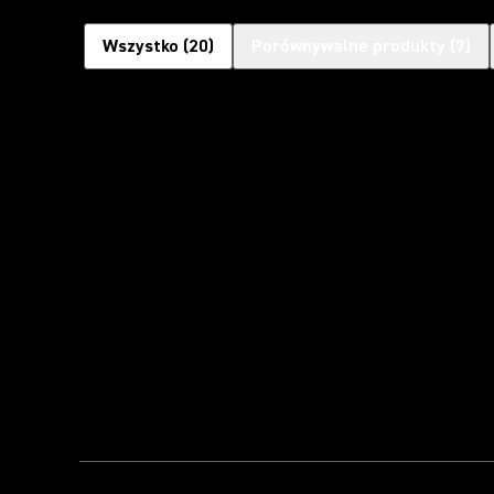
Wszystko
(
20
)
Porównywalne produkty
(
7
)