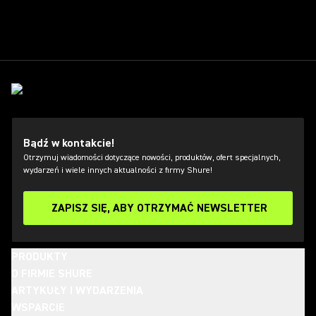
Bądź w kontakcie!
Otrzymuj wiadomości dotyczące nowości, produktów, ofert specjalnych,
wydarzeń i wiele innych aktualności z firmy Shure!
ZAPISZ SIĘ, ABY OTRZYMAĆ NEWSLETTER
PRODUKTY
O FIRMIE SHURE
ARTYKUŁY I WYDARZENIA
WSPARCIE