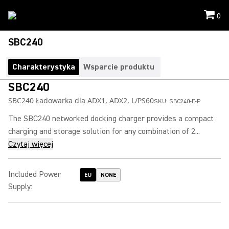
0
SBC240
Charakterystyka
Wsparcie produktu
SBC240
SBC240 Ładowarka dla ADX1, ADX2, L/PS60
SKU:
SBC240-E-P
The SBC240 networked docking charger provides a compact
charging and storage solution for any combination of 2...
Czytaj więcej
Included Power
EU
NONE
Supply
: