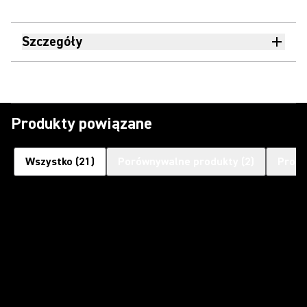
Szczegóły
Produkty powiązane
Wszystko
(
21
)
Porównywalne produkty
(
2
)
Produ