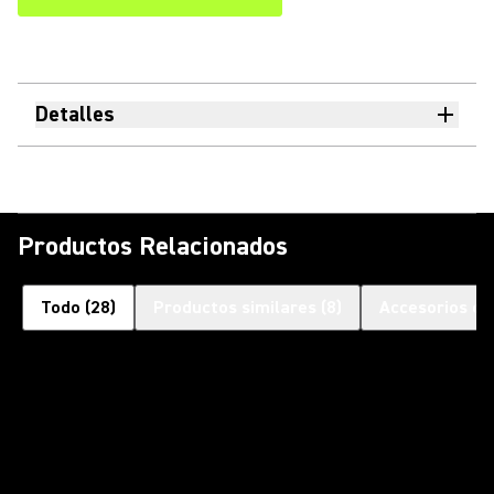
Detalles
Productos Relacionados
Todo
(
28
)
Productos similares
(
8
)
Accesorios op