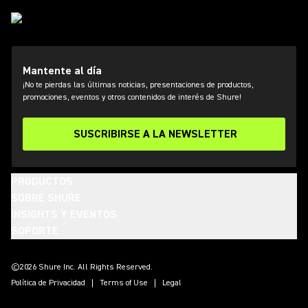
Mantente al día
¡No te pierdas las últimas noticias, presentaciones de productos,
promociones, eventos y otros contenidos de interés de Shure!
SUSCRIBIRSE A LA NEWSLETTER
PRODUCTOS
SOBRE SHURE
INSIGHTS Y EVENTOS
SOPORTE
(Opens in a new tab)
(Opens in a new tab)
(Opens in a new tab)
(Opens in a new tab)
(Opens in a new tab)
(Opens in a new tab)
(Opens in a new tab)
©2026 Shure Inc. All Rights Reserved.
Política de Privacidad
Terms of Use
Legal