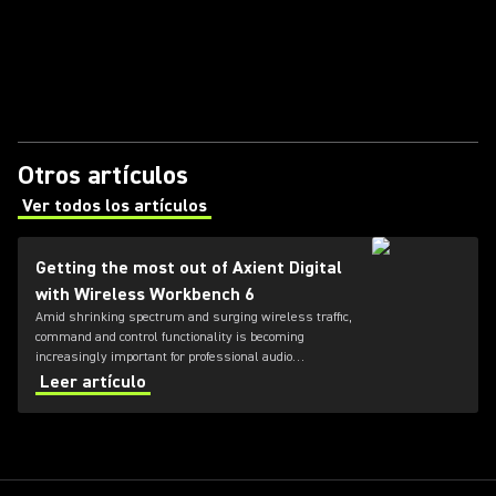
Otros artículos
Ver todos los artículos
(Opens in a new tab)
Getting the most out of Axient Digital
with Wireless Workbench 6
Amid shrinking spectrum and surging wireless traffic,
command and control functionality is becoming
increasingly important for professional audio
applications. Learn how get the most out of Axient
Leer artículo
Digital with the Wireless Workbench 6 software.