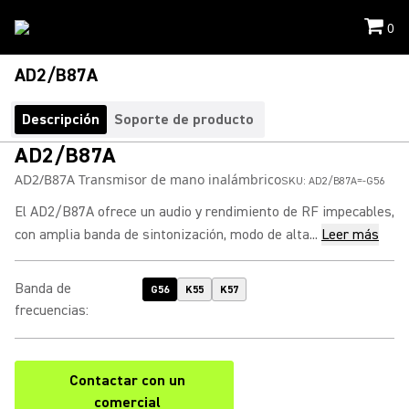
0
AD2/B87A
Descripción
Soporte de producto
AD2/B87A
AD2/B87A Transmisor de mano inalámbrico
SKU:
AD2/B87A=-G56
El AD2/B87A ofrece un audio y rendimiento de RF impecables,
con amplia banda de sintonización, modo de alta...
Leer más
Banda de
G56
K55
K57
frecuencias
:
Contactar con un
comercial