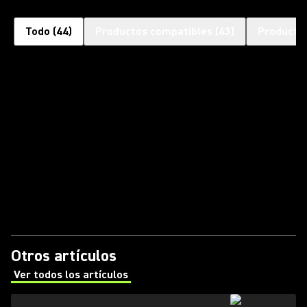
Todo
(
44
)
Productos compatibles
(
43
)
Productos
Otros artículos
Ver todos los artículos
(Opens in a new tab)