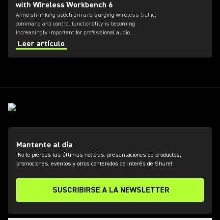
with Wireless Workbench 6
Amid shrinking spectrum and surging wireless traffic,
command and control functionality is becoming
increasingly important for professional audio
applications. Learn how get the most out of Axient
Leer artículo
Digital with the Wireless Workbench 6 software.
Mantente al día
¡No te pierdas las últimas noticias, presentaciones de productos,
promociones, eventos y otros contenidos de interés de Shure!
SUSCRIBIRSE A LA NEWSLETTER