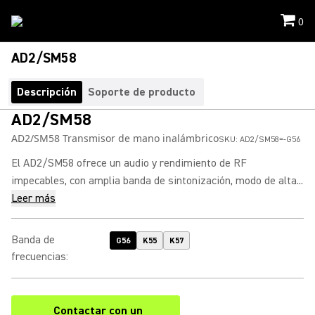
0
AD2/SM58
Descripción
Soporte de producto
AD2/SM58
AD2/SM58 Transmisor de mano inalámbrico
SKU:
AD2/SM58=-G56
El AD2/SM58 ofrece un audio y rendimiento de RF
impecables, con amplia banda de sintonización, modo de alta...
Leer más
Banda de
G56
K55
K57
frecuencias
:
Contactar con un