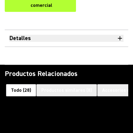
comercial
Detalles
Productos Relacionados
Todo
(
28
)
Productos similares
(
8
)
Accesorios op