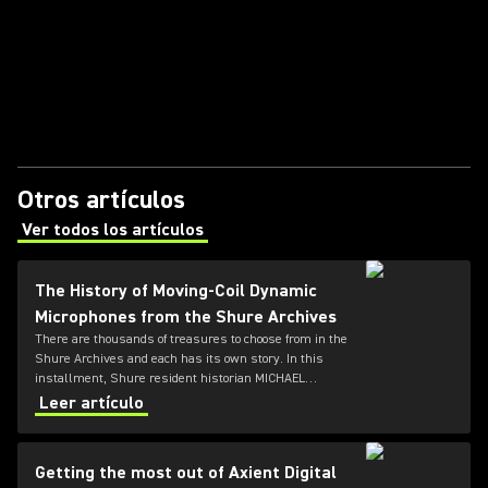
Otros artículos
Ver todos los artículos
(Opens in a new tab)
The History of Moving-Coil Dynamic
Microphones from the Shure Archives
There are thousands of treasures to choose from in the
Shure Archives and each has its own story. In this
installment, Shure resident historian MICHAEL
PETTERSEN explores the development of dynamic
Leer artículo
microphones using moving-coil technology.
Getting the most out of Axient Digital