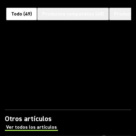
Todo
(
49
)
Productos compatibles
(
48
)
Productos
Otros artículos
Ver todos los artículos
(Opens in a new tab)